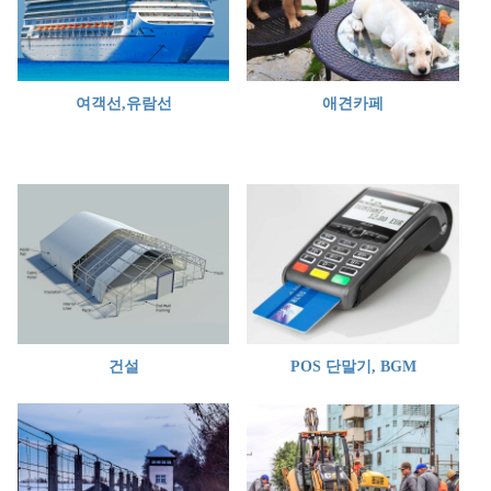
여객선,유람선
애견카페
건설
POS 단말기, BGM