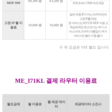
69,300 원
63,200 원
MOF 990
5GB 초과시 5MB 속도제공
일반 유동 IP가 아닌 라우터만의
고정 IP를 제공.
고정 IP 월 이
본 서비스는 IOT LTE MOF 이용 고
10,000 원
10,000 원
용료
객님에게만 제고오디는 부가 서
비스이며, 라우터 개통없이 부가
서비스만 별도 이용 불가.
※ 위 요금은 VAT 별도 입니다.
ME_I71KL 결제 라우터 이용료
월 제공 데이
월요금제
월 이용료
제공데이터 소진시
터