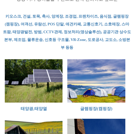
키오스크, 건설, 토목, 축사, 양계장, 조경업, 프랜차이즈, 음식점, 글램핑장
(캠핑장), 여객선, 유람선, POS 단말, 애견카페, 교통신호기, 소호매장, 스마
트팜, 태양광발전, 방범, CCTV관제, 정보처리(영상솔루션), 공공기관 상수도
본부, 제조업, 물류운송, 신호등 구조물, VR-Zone, 도로공사, 교도소, 소방본
부 등등
태양광,태양열
글램핑장(캠핑장)