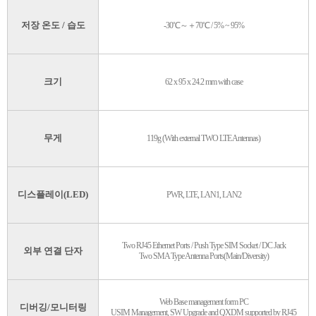
저장 온도 / 습도
-30℃～＋70℃ / 5% ~ 95%
크기
62 x 95 x 24.2 mm with case
무게
119g (With external TWO LTE Antennas)
디스플레이(LED)
PWR, LTE, LAN1, LAN2
Two RJ45 Ethernet Ports / Push Type SIM Socket / DC Jack
외부 연결 단자
Two SMA Type Antenna Ports(Main/Diversity)
Web Base management form PC
디버깅/모니터링
USIM Management, SW Upgrade and QXDM supported by RJ45