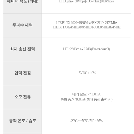
데이터 속도 (최대)
LTE Uplink (50Mbps) / Downlink (100Mbps)
LTE B1 TX 1920~1980Mhz / RX 2110~2170Mhz
주파수 대역
LTE B5 TX 824MHz-849MHz / RX 869MHz-894MHz
최대 송신 전력
LTE : 23dBm +/- 2.7dB (Power class: 3)
입력 전원
+5VDC ± 10%
대기 모드: 약 100mA
소모 전류
통화 중: 약 800mA (최대 송신 출력 시)
동작 온도 / 습도
-20ºC ~ +50ºC / 5% ~ 95%