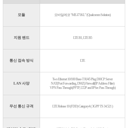
모듈
모바일에코 “ME-I71KL” (Qualcomm Solution)
지원 밴드
LTE B1, LTE B5
통신 접속 방식
LTE
Two Ethernet 10/100 Base-T RJ45 Plug DHCP Server
LAN 사양
NAT(Port Forwarding, DMZ) Firewall(IP Address Filter)
VPN Pass Through(PPTP, LT2P and IPSec Pass Through)
무선 통신 규격
LTE Release 10 (FDD) Category4 ( 3GPP TS 34.521 )