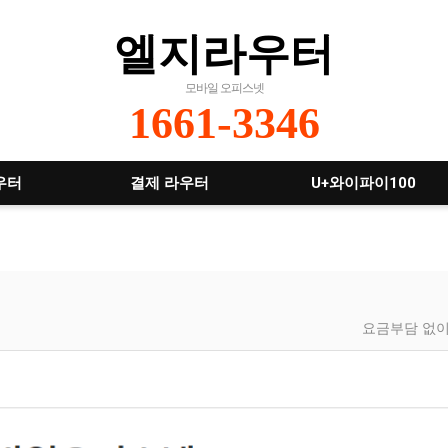
엘지라우터
모바일 오피스넷
1661-3346
우터
결제 라우터
U+와이파이100
요금부담 없이